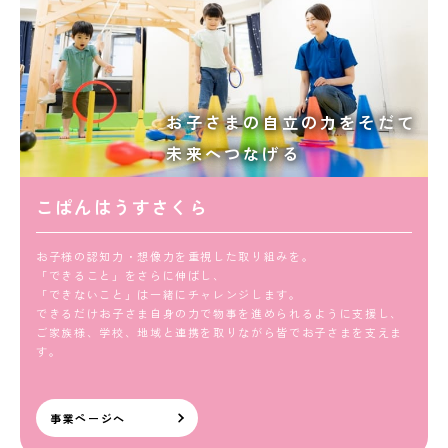
お子さまの自立の力をそだて
未来へつなげる
こぱんはうすさくら
お子様の認知力・想像力を重視した取り組みを。
「できること」をさらに伸ばし、
「できないこと」は一緒にチャレンジします。
できるだけお子さま自身の力で物事を進められるように支援し、
ご家族様、学校、地域と連携を取りながら皆でお子さまを支えま
す。
事業ページへ