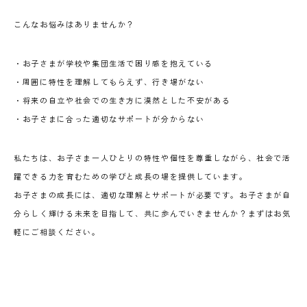
こんなお悩みはありませんか？
・お子さまが学校や集団生活で困り感を抱えている
・周囲に特性を理解してもらえず、行き場がない
・将来の自立や社会での生き方に漠然とした不安がある
・お子さまに合った適切なサポートが分からない
私たちは、お子さま一人ひとりの特性や個性を尊重しながら、社会で活
躍できる力を育むための学びと成長の場を提供しています。
お子さまの成長には、適切な理解とサポートが必要です。お子さまが自
分らしく輝ける未来を目指して、共に歩んでいきませんか？まずはお気
軽にご相談ください。