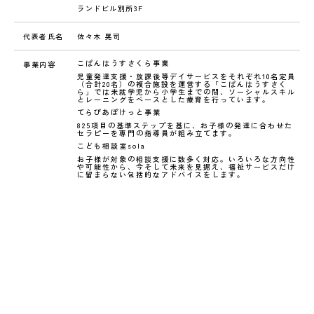
ランドビル別所3F
代表者氏名
佐々木 晃司
こぱんはうすさくら事業
事業内容
児童発達支援・放課後等デイサービスをそれぞれ10名定員
（合計20名）の複合施設を運営する「こぱんはうすさく
ら」では未就学児から小学生までの間、ソーシャルスキル
とレーニングをベースとした療育を行っています。
てらぴあぽけっと事業
825項目の基準ステップを基に、お子様の発達に合わせた
セラピーを専門の指導員が組み立てます。
こども相談室sola
お子様が対象の相談支援に数多く対応。いろいろな方向性
や可能性から、今そして未来を見据え、福祉サービスだけ
に留まらない包括的なアドバイスをします。