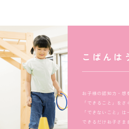
こぱんは
お子様の認知力・想
「できること」をさ
「できないこと」は
できるだけお子さま