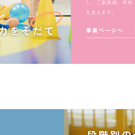
し、ご家族様、学校
を支えます。
力をそだて
事業ページへ
段階別の