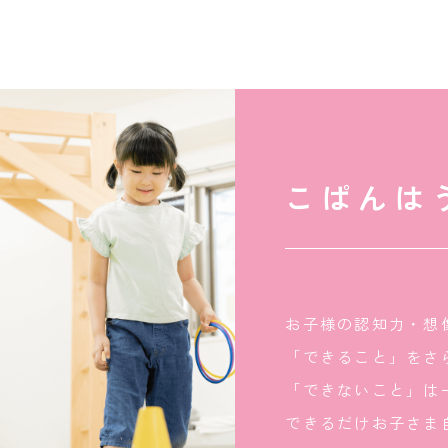
こぱんは
お子様の認知力・想
「できること」をさ
「できないこと」は
できるだけお子さま