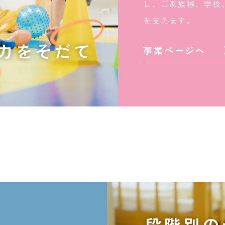
し、ご家族様、学校
を支えます。
力をそだて
事業ページへ
段階別の