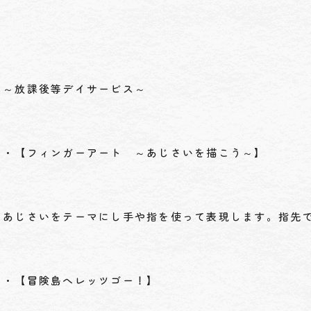
～放課後等デイサービス～
・【フィンガーアート ～あじさいを描こう～】
あじさいをテーマにし手や指を使って表現します。指先
・【冒険島へレッツゴー！】