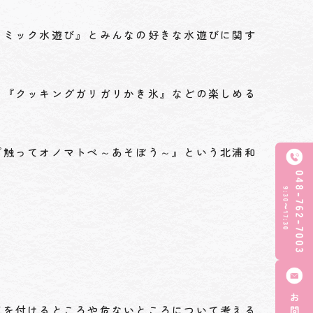
ナミック水遊び』とみんなの好きな水遊びに関す
、『クッキングガリガリかき氷』などの楽しめる
『触ってオノマトペ～あそぼう～』という北浦和
気を付けるところや危ないところについて考える