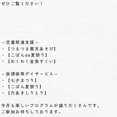
ぜひご覧ください！
～児童発達支援～
・【つるつる寒天あそび】
・【こぱんde夏祭り】
・【わくわく金魚すくい】
～放課後等デイサービス～
・【七夕まつり】
・【こぱん夏祭り】
・【穴あきしりとり】
今月も楽しいプログラムが盛りだくさんです。
ご参加お待ちしております。