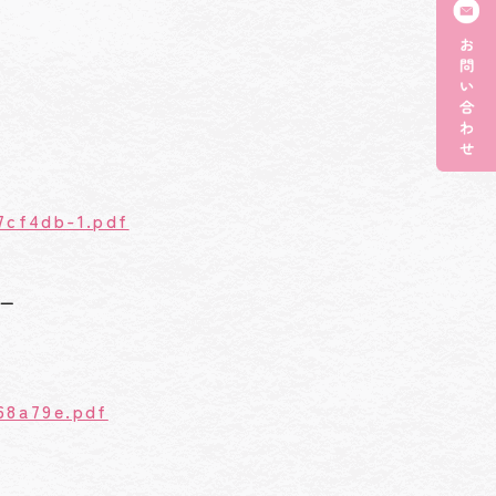
7cf4db-1.pdf
ー
68a79e.pdf