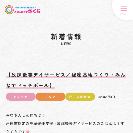
メニュー
新着情報
NEWS
【放課後等デイサービス／秘密基地つくり・みん
なでドッチボール】
お知らせ
ブログ
戸田公園教室
2026年4月3日
みなさんこんにちは！
戸田市指定の児童発達支援・放課後等デイサービスのこぱんはうす
さくらです