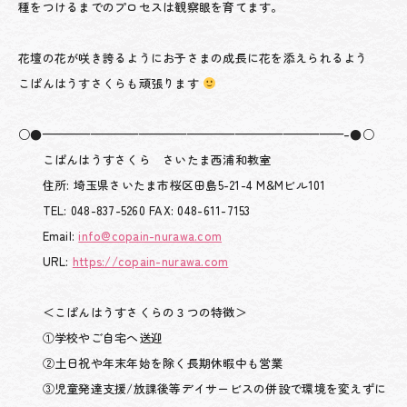
種をつけるまでのプロセスは観察眼を育てます。
花壇の花が咲き誇るようにお子さまの成長に花を添えられるよう
こぱんはうすさくらも頑張ります
○●—————————————————————————–●○
こぱんはうすさくら さいたま西浦和教室
住所: 埼玉県さいたま市桜区田島5-21-4 M&Mビル101
TEL: 048-837-5260 FAX: 048-611-7153
Email:
info@copain-nurawa.com
URL:
https://copain-nurawa.com
＜こぱんはうすさくらの３つの特徴＞
①学校やご自宅へ送迎
②土日祝や年末年始を除く長期休暇中も営業
③児童発達支援/放課後等デイサービスの併設で環境を変えずに