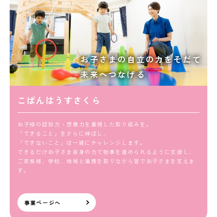
お子さまの自立の力をそだて
未来へつなげる
こぱんはうすさくら
お子様の認知力・想像力を重視した取り組みを。
「できること」をさらに伸ばし、
「できないこと」は一緒にチャレンジします。
できるだけお子さま自身の力で物事を進められるように支援し、
ご家族様、学校、地域と連携を取りながら皆でお子さまを支えま
す。
事業ページへ