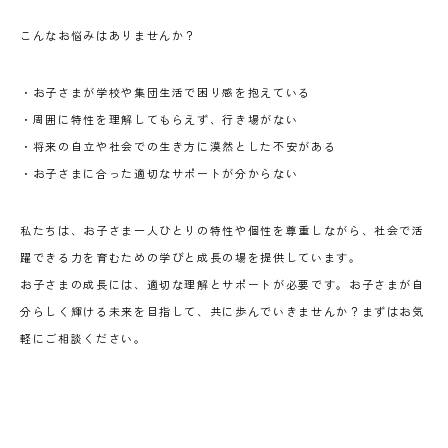
こんなお悩みはありませんか？
・お子さまが学校や集団生活で困り感を抱えている
・周囲に特性を理解してもらえず、行き場がない
・将来の自立や社会での生き方に漠然とした不安がある
・お子さまに合った適切なサポートが分からない
私たちは、お子さま一人ひとりの特性や個性を尊重しながら、社会で活
躍できる力を育むための学びと成長の場を提供しています。
お子さまの成長には、適切な理解とサポートが必要です。お子さまが自
分らしく輝ける未来を目指して、共に歩んでいきませんか？まずはお気
軽にご相談ください。